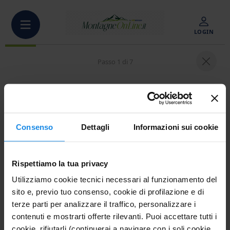
LOGIN
Passo 1 di 7
📅
Quando vuoi venire a Ischia?
Consenso
Dettagli
Informazioni sui cookie
Seleziona arrivo e partenza
Rispettiamo la tua privacy
Utilizziamo cookie tecnici necessari al funzionamento del
sito e, previo tuo consenso, cookie di profilazione e di
Lun
Mar
Mer
Gio
Ven
Sab
Dom
terze parti per analizzare il traffico, personalizzare i
27
28
29
30
31
1
2
contenuti e mostrarti offerte rilevanti. Puoi accettare tutti i
cookie, rifiutarli (continuerai a navigare con i soli cookie