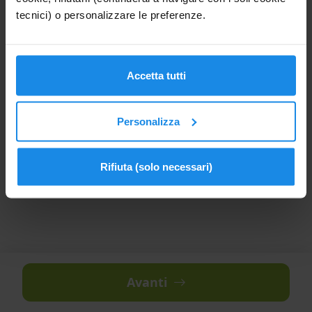
3
4
5
6
7
8
9
tecnici) o personalizzare le preferenze.
10
11
12
13
14
15
16
17
18
19
20
21
22
23
Accetta tutti
24
25
26
27
28
29
30
31
1
2
3
4
5
6
Personalizza
Rifiuta (solo necessari)
Avanti